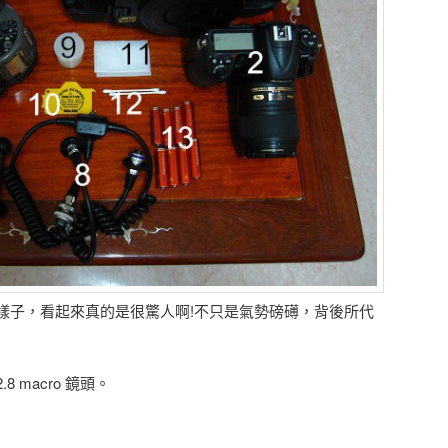
樣子，看起來真的是很驚人啊!不只是氣勢磅礡，背後所代
。
F2.8 macro 鏡頭。