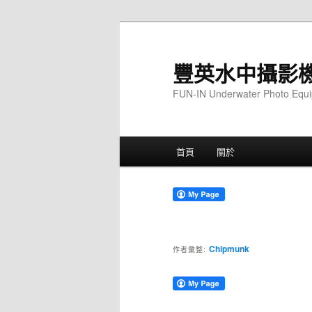
跳
跳
至
至
主
輔
豐英水中攝影
要
助
FUN-IN Underwater Photo Equ
內
內
容
容
主
首頁
關於
要
選
單
Chipmunk
作者彙整: