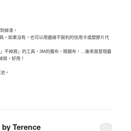
用到掉渣。
ring工具。如果沒有，也可以用邊緣不銳利的信用卡或塑膠片代
多」不掉屑」的工具，3M的魔布，眼鏡布，…後來我發現最
掉屑，好用！
電池。
by Terence