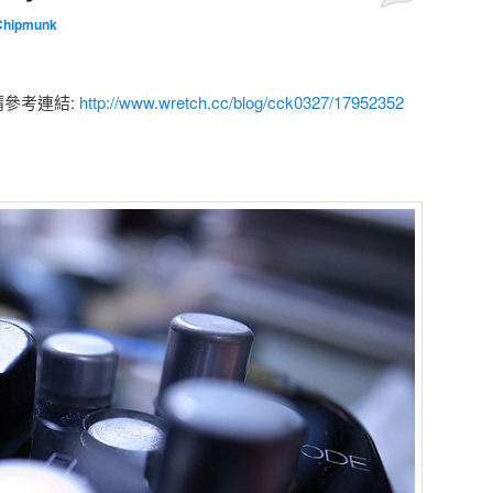
Chipmunk
文請參考連結:
http://www.wretch.cc/blog/cck0327/17952352