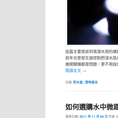
這篇主要是談到我潛水用的攝
前年也曾發生過控制把浸水造
連開關機都是問題，更不用說
閱讀全文
→
分類:
防水盒
|
發佈留言
如何選購水中微
發佈日期:
2011 年 11 月 08 日
作者: