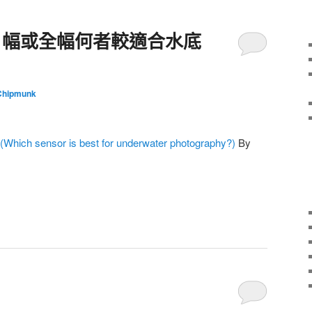
APS片幅或全幅何者較適合水底
Chipmunk
(Which sensor is best for underwater photography?)
By