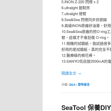
5.INON Z-220 閃燈 x 2
6.ultralight 鉗制夾
7.ultralight 燈臂
8.Sea&Sea 閃燈同步訊號線
9.高級INON原廠矽油膏，好
10.Sea&Sea原廠的挖O-
替，這樣才不會刮傷 O-ring。
11.相機的拭鏡紙，我試過很
好用的是拭鏡紙，真的完全不
12.醫療級的棉花棒。
13.SANYO低自放2500mA的
閱讀全文
→
分類:
Q&A
|
發佈留言
SeaTool 保養DIY 