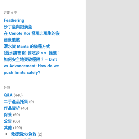
近期文章
Feathering
沙丁魚與銀漢魚
在 Cenote Koi 發現非現生的嵌
齒象遺骸
潛水賞 Manta 的幾種方式
[潛水讀書會] 偷吃步 v.s. 推進：
如何安全地突破極限？ – Drift
vs Advancement: How do we
push limits safely?
分類
Q&A
(440)
二手產品托售
(9)
作品賞析
(46)
保養
(60)
公告
(66)
其他
(199)
救援潛水/急救
(2)