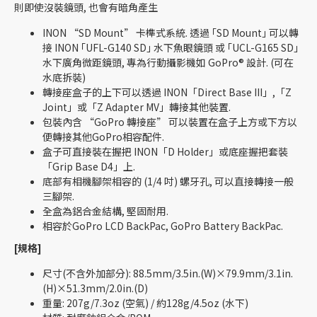
則即使沒裝鏡頭, 也會有暗角產生
INON “SD Mount” 卡榫式系統. 透過 ｢SD Mount｣ 可以轉
接 INON ｢UFL-G140 SD｣ 水下魚眼鏡頭 或 ｢UCL-G165 SD｣
水下廣角微距鏡頭, 專為行動攝影機如 GoPro® 設計. (可在
水底拆裝)
轉接座盒子的上下可以透過 INON「Direct Base III」,「Z
Joint」或「Z Adapter MV」轉接其他裝置.
包裝內含 “GoPro 轉接座” 可以裝置在盒子上方或下方以
便轉接其他GoPro相容配件.
盒子可直接裝在握把 INON「D Holder」或底座握把套裝
「Grip Base D4」上.
底部有相機腳架相容的 (1/4 吋) 螺牙孔, 可以直接轉接一般
三腳架.
全盒為鋁合金結構, 堅固耐用.
相容於GoPro LCD BackPac, GoPro Battery BackPac.
[規格]
尺寸(不含外加部分):
88.5mm/3.5in.(W)×79.9mm/3.1in.
(H)×51.3mm/2.0in.(D)
重量: 207g/7.3oz (空氣) / 約128g/4.5oz (水下)