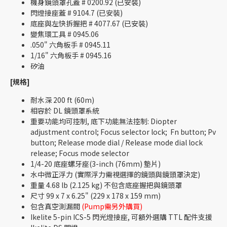
機身鏡頭罩孔蓋 # 0200.92 (已安裝)
閃燈接座蓋 # 9104.7 (已安裝)
底座與左快拆握把 # 4077.67 (已安裝)
變焦環工具 # 0945.06
.050" 六角板手 # 0945.11
1/16" 六角板手 # 0945.16
矽油
[規格]
耐水深 200 ft (60m)
相容於 DL 鏡頭罩系統
重要功能均可控制, 底下功能無法控制: Diopter
adjustment control; Focus selector lock; Fn button; Pv
button; Release mode dial / Release mode dial lock
release; Focus mode selector
1/4-20 底座螺牙座(3-inch (76mm) 墊片)
水中微正浮力 (實際浮力需視選擇的鏡頭與鏡頭罩決定)
重量 4.68 lb (2.125 kg) 不包含底座握把與鏡頭罩
尺寸 99 x 7 x 6.25" (229 x 178 x 159 mm)
包含真空測漏閥
(Pump需另外購買)
Ikelite 5-pin ICS-5 閃光燈接座, 可額外選購 TTL 配件支援