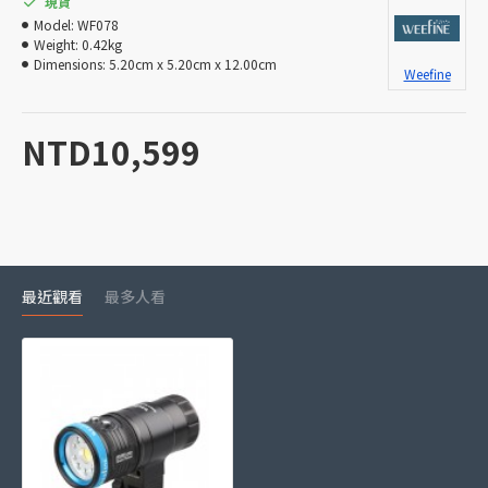
現貨
Model:
WF078
Weight:
0.42kg
Dimensions:
5.20cm x 5.20cm x 12.00cm
Weefine
NTD10,599
最近觀看
最多人看