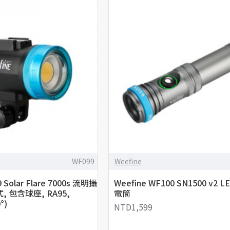
WF099
Weefine
 Solar Flare 7000s 流明攝
Weefine WF100 SN1500 v2 
 包含球座, RA95,
電筒
°)
NTD1,599