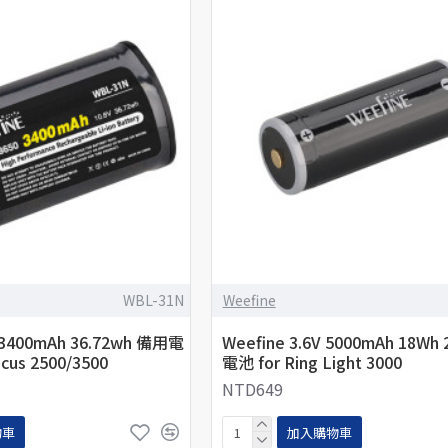
WBL-31N
Weefine
V 3400mAh 36.72wh 備用電
Weefine 3.6V 5000mAh 18Wh
ocus 2500/3500
電池 for Ring Light 3000
NTD649
物車
加入購物車