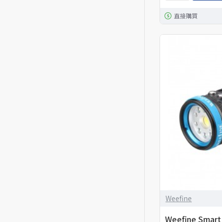
直接購買
Weefine
Weefine Smar