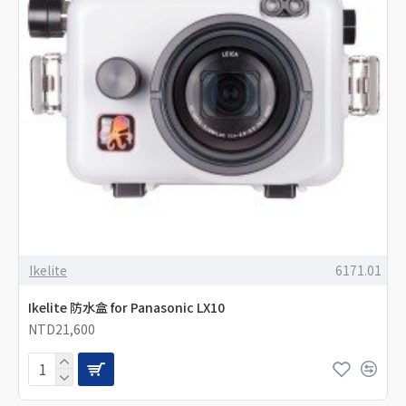
Ikelite
6171.01
Ikelite 防水盒 for Panasonic LX10
NTD21,600