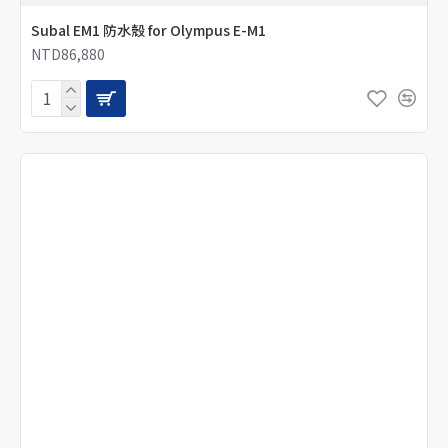
Subal EM1 防水殼 for Olympus E-M1
NTD86,880