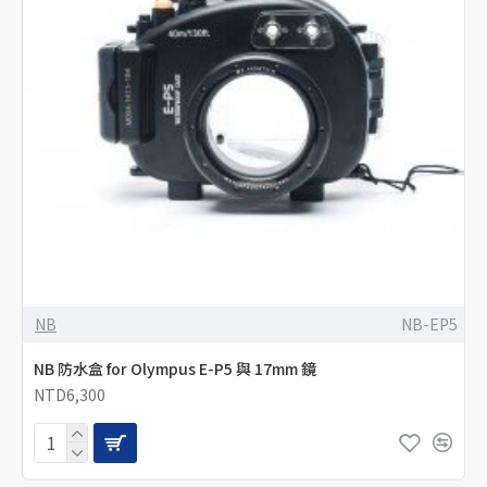
NB
NB-EP5
NB 防水盒 for Olympus E-P5 與 17mm 鏡
NTD6,300