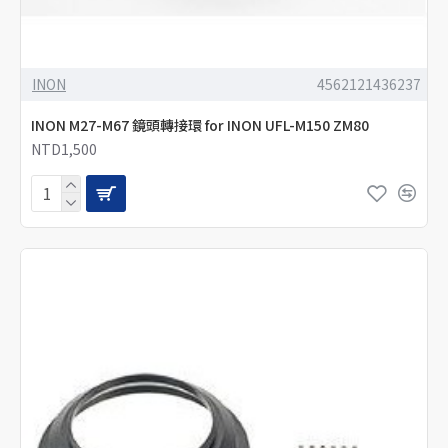
INON
4562121436237
INON M27-M67 鏡頭轉接環 for INON UFL-M150 ZM80
NTD1,500