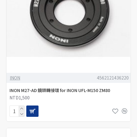
INON
4562121436220
INON M27-AD 鏡頭轉接環 for INON UFL-M150 ZM80
NTD1,500