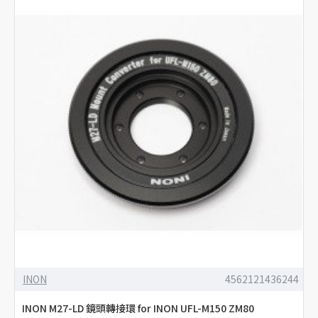
INON
4562121436244
INON M27-LD 鏡頭轉接環 for INON UFL-M150 ZM80