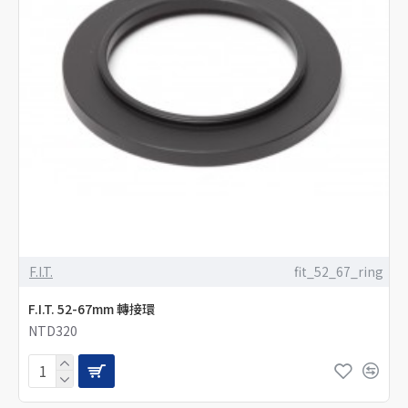
F.I.T.
fit_52_67_ring
F.I.T. 52-67mm 轉接環
NTD320