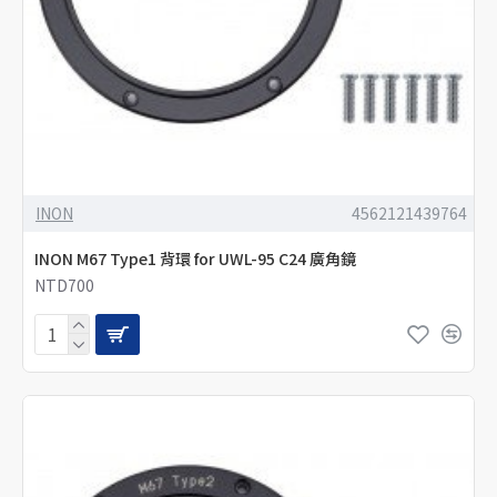
INON
4562121439764
INON M67 Type1 背環 for UWL-95 C24 廣角鏡
NTD700