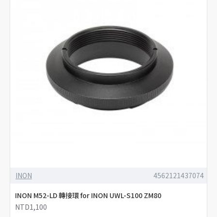
INON
4562121437074
INON M52-LD 轉接環 for INON UWL-S100 ZM80
NTD1,100