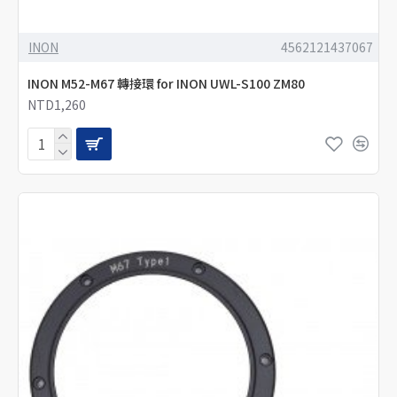
INON
4562121437067
INON M52-M67 轉接環 for INON UWL-S100 ZM80
NTD1,260