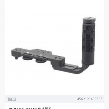
INON
4562121439535
INON Grip Base D5 底座握把