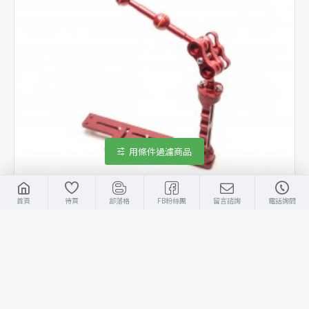
用條件過濾商品
首頁
待買
部落格
FB粉絲團
留言諮詢
電話詢問
NB
TR-003
NB 數位燈臂套裝 003
NTD3,780