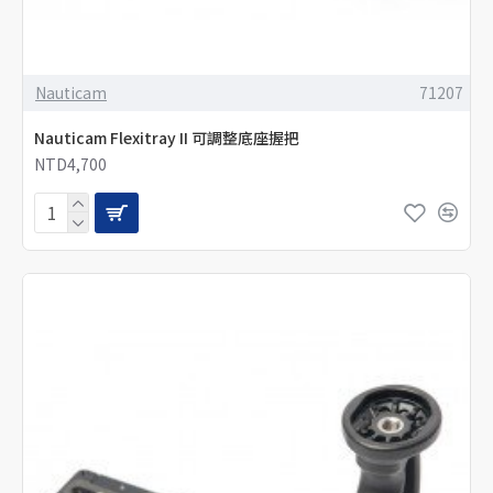
Nauticam
71207
Nauticam Flexitray II 可調整底座握把
NTD4,700