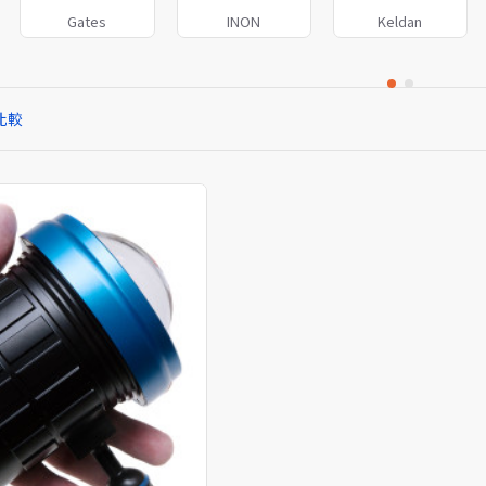
Gates
INON
Keldan
比較