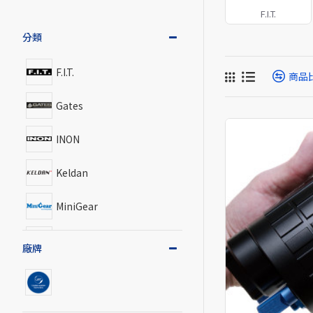
F.I.T.
分類
F.I.T.
商品
Gates
INON
Keldan
MiniGear
SUPE
廠牌
Weefine
X-Adventurer