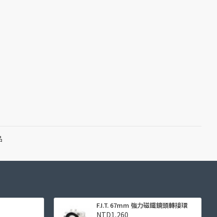
品
F.I.T. 67mm 強力磁鐵鏡頭轉接環
NTD1,260