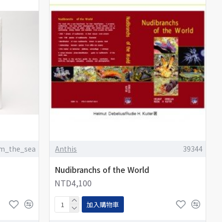
om_the_sea
Anthis
39344
Nudibranchs of the World
NTD4,100
加入購物車