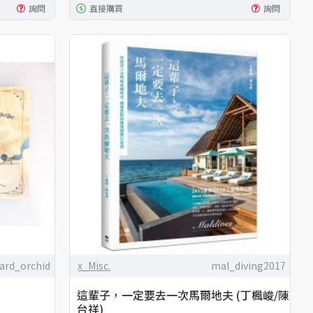
詢問
直接購買
詢問
ard_orchid
x_Misc.
mal_diving2017
這輩子，一定要去一次馬爾地夫 (丁楓峻/陳
台祥)