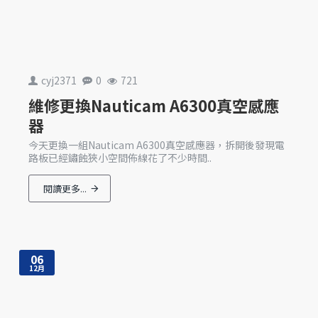
cyj2371
0
721
維修更換Nauticam A6300真空感應
器
今天更換一組Nauticam A6300真空感應器，拆開後發現電
路板已經鏽蝕狹小空間佈線花了不少時間..
閱讀更多...
06
12月