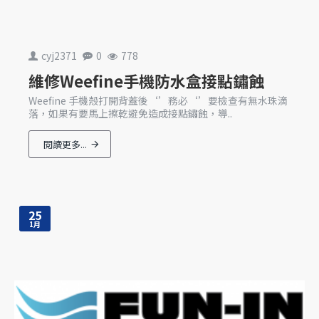
cyj2371
0
778
維修Weefine手機防水盒接點鏽蝕
Weefine 手機殼打開背蓋後‘’務必‘’要檢查有無水珠滴
落，如果有要馬上擦乾避免造成接點鏽蝕，導..
閱讀更多...
25
1月