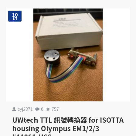
10
1月
cyj2371
0
757
UWtech TTL 訊號轉換器 for ISOTTA
housing Olympus EM1/2/3