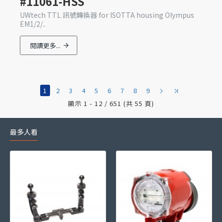
#11061-HSS
UWtech TTL 訊號轉換器 for ISOTTA housing Olympus
EM1/2/..
閱讀更多...
1
2
3
4
5
6
7
8
9
顯示 1 - 12 / 651 (共 55 頁)
最多人看