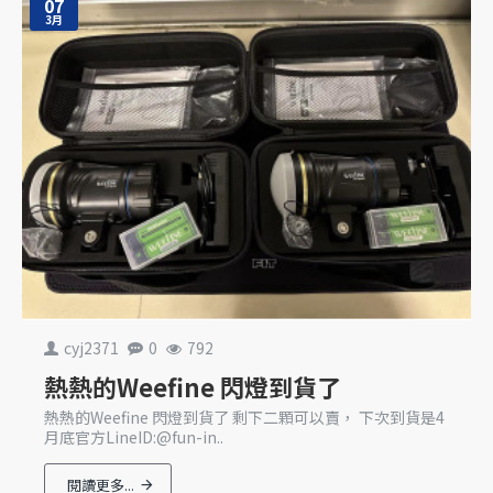
07
3月
cyj2371
0
792
熱熱的Weefine 閃燈到貨了
熱熱的Weefine 閃燈到貨了 剩下二顆可以賣， 下次到貨是4
月底官方LineID:@fun-in..
閱讀更多...