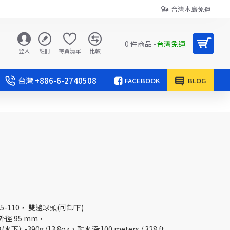
台灣本島免運
0 件商品 -
台灣免運
登入
註冊
待買清單
比較
台灣 +886-6-2740508
FACEBOOK
BLOG
95-110， 雙邊球頭(可卸下)
，外徑 95 mm，
下): -390g/13.8oz，耐水深:100 meters / 328 ft