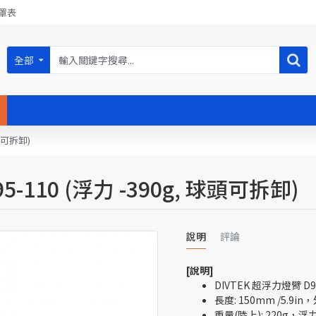
罩表
全部
球頭可拆卸)
5-110 (浮力 -390g, 球頭可拆卸)
說明
評論
[說明]
DIVTEK 超浮力燈臂 D
長度: 150mm /5.9in
重量(陸上): 220g，浮力(水