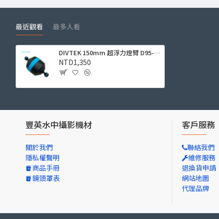
最近觀看
最多人看
DIVTEK 150mm 超浮力燈臂 D95-110 (浮力 -390g, 球頭可拆卸)
NTD1,350
豐英水中攝影機材
客戶服務
關於我們
聯絡我們
隱私權聲明
維修服務
商品手冊
退換貨申請
鏡頭罩表
網站地圖
代理品牌