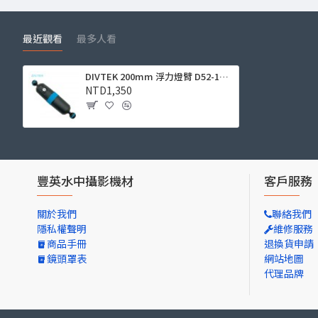
最近觀看
最多人看
DIVTEK 200mm 浮力燈臂 D52-160 (浮力 -135g, 球頭可拆卸)
NTD1,350
豐英水中攝影機材
客戶服務
關於我們
聯絡我們
隱私權聲明
維修服務
商品手冊
退換貨申請
鏡頭罩表
網站地圖
代理品牌