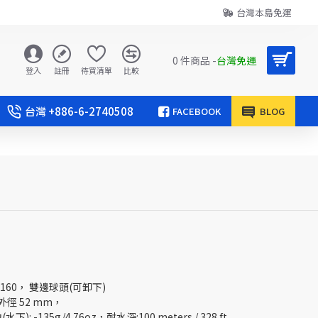
台灣本島免運
0 件商品 -
台灣免運
登入
註冊
待買清單
比較
台灣 +886-6-2740508
FACEBOOK
BLOG
2-160， 雙邊球頭(可卸下)
，外徑 52 mm，
下): -135g/4.76oz，耐水深:100 meters / 328 ft