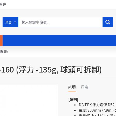
罩表
全部
可拆卸)
160 (浮力 -135g, 球頭可拆卸)
說明
評論
[說明]
DIVTEK 浮力燈臂 D5
長度: 200mm /7.9in
重量(陸上): 180g，浮力(水