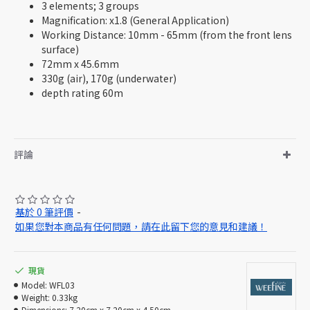
3 elements; 3 groups
Magnification: x1.8 (General Application)
Working Distance: 10mm - 65mm (from the front lens
surface)
72mm x 45.6mm
330g (air), 170g (underwater)
depth rating 60m
評論
基於 0 筆評價
-
如果您對本商品有任何問題，請在此留下您的意見和建議！
現貨
Model:
WFL03
Weight:
0.33kg
Dimensions:
7.20cm x 7.20cm x 4.50cm