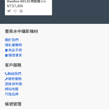
Weefine WFL03 微距鏡 (+12, M67, 設計給數位相機24mm鏡頭)
NTD7,499
豐英水中攝影機材
關於我們
隱私權聲明
商品手冊
鏡頭罩表
客戶服務
聯絡我們
維修服務
退換貨申請
網站地圖
代理品牌
帳號管理