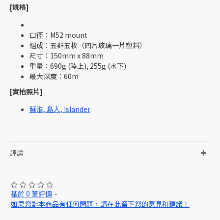
[規格]
口徑：M52 mount
組成：五群五枚（四片玻璃一片塑料）
尺寸：150mm x 88mm
重量：690g (陸上), 255g (水下)
最大深度：60m
[實拍照片]
蘇淮, 島人, Islander
評論
基於 0 筆評價
-
如果您對本商品有任何問題，請在此留下您的意見和建議！