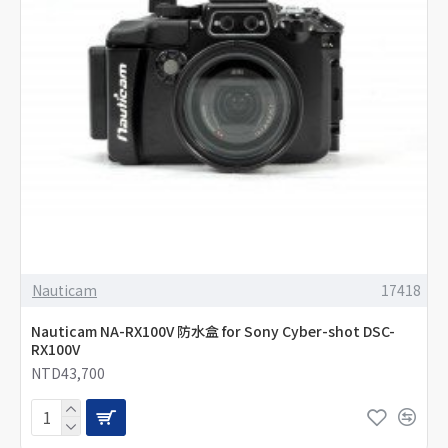
Nauticam
17418
Nauticam NA-RX100V 防水盒 for Sony Cyber-shot DSC-
RX100V
NTD43,700