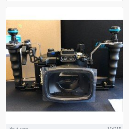
Nauticam
17421P