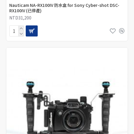
Nauticam NA-RX100IV 防水盒 for Sony Cyber-shot DSC-
RX100IV (已停產)
NTD31,200