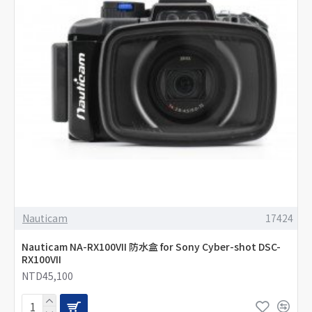
Nauticam
17424
Nauticam NA-RX100VII 防水盒 for Sony Cyber-shot DSC-
RX100VII
NTD45,100