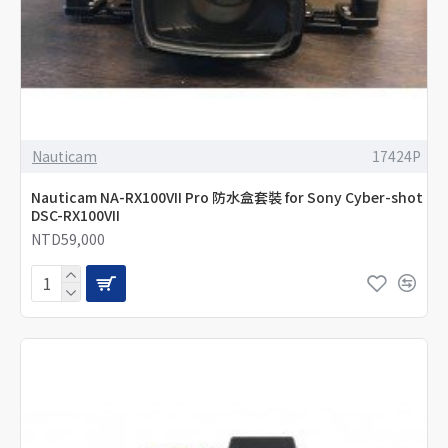
Nauticam
17424P
Nauticam NA-RX100VII Pro 防水盒套裝 for Sony Cyber-shot
DSC-RX100VII
NTD59,000