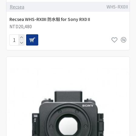
Recsea
WHS-RX0II
Recsea WHS-RX0II 防水殼 for Sony RX0 II
NTD20,480