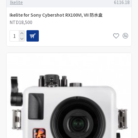
Ikelite
6116.18
Ikelite for Sony Cybershot RX100VI, VII 防水盒
NTD18,500