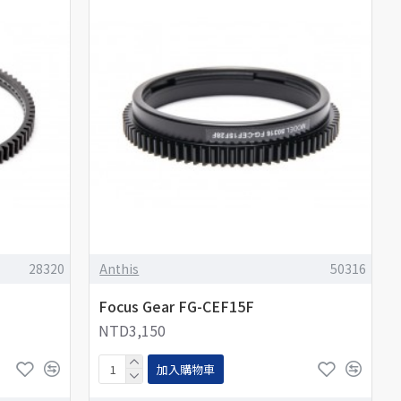
28320
Anthis
50316
Focus Gear FG-CEF15F
NTD3,150
加入購物車