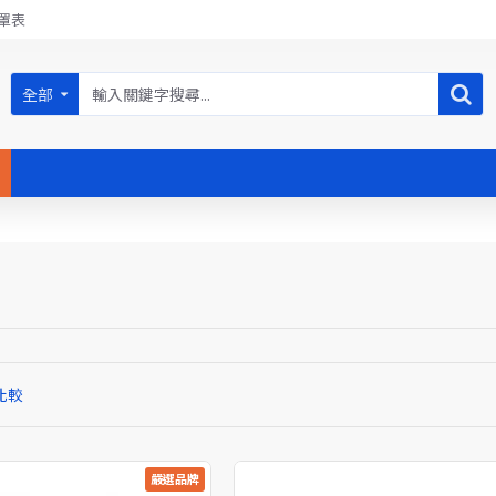
罩表
全部
比較
嚴選品牌