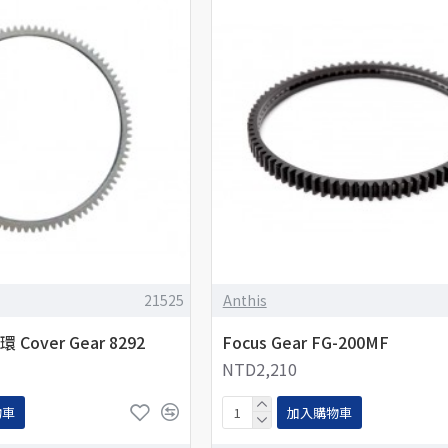
21525
Anthis
 Cover Gear 8292
Focus Gear FG-200MF
NTD2,210
物車
加入購物車