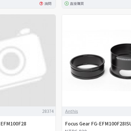
詢問
直接購買
28374
Anthis
G-EFM100F28
Focus Gear FG-EFM100F28I