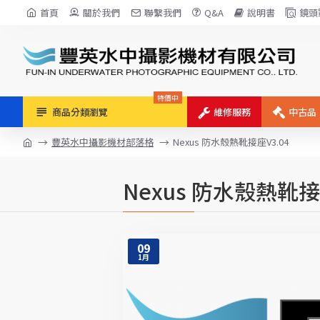
首頁
關於我們
聯繫我們
Q&A
說明書
鏡頭
特價中
商品分類瀏覽
維修服務
中古品
豐英水中攝影機材部落格
Nexus 防水殼熱靴接座V3.04
Nexus 防水殼熱靴接
09
1月