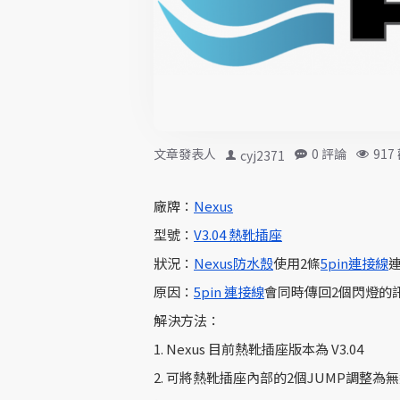
0 評論
917
文章發表人
cyj2371
廠牌：
Nexus
型號：
V3.04 熱靴插座
狀況：
Nexus防水殼
使用2條
5pin連接線
原因：
5pin 連接線
會同時傳回2個閃燈的
解決方法：
1. Nexus 目前熱靴插座版本為 V3.04
2. 可將熱靴插座內部的2個JUMP調整為