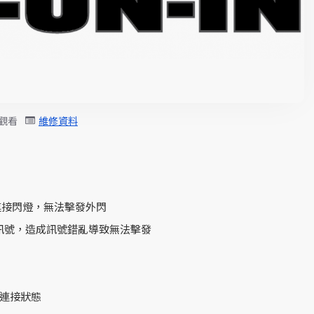
 觀看
維修資料
連接閃燈，無法擊發外閃
訊號，造成訊號錯亂導致無法擊發
無連接狀態