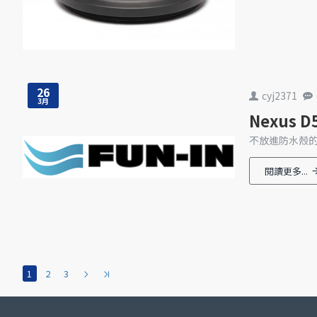
26
cyj2371
3月
Nexus 
不放進防水殼的情
閱讀更多...
1
2
3