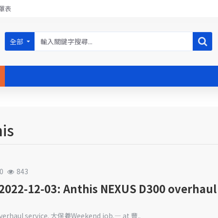
罩表
全部
is
0
843
22-12-03: Anthis NEXUS D300 overhaul 
verhaul service. 大保養Weekend job.— at 豐..