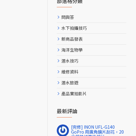
部落格分類
問與答
水下拍攝技巧
新商品發表
海洋生物學
潛水技巧
維修資料
潛水旅遊
產品實拍影片
最新評論
[完修] INON UFL-G140
GoPro 用廣角鏡片刮花，20