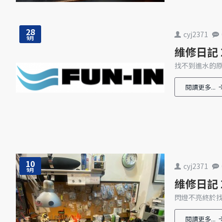
28
cyj2371
9月
維修日記 2
找不到進水的原
閱讀更多...
10
cyj2371
9月
維修日記 2
閃燈不亮終於找
閱讀更多...