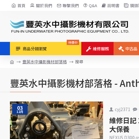
首頁
關於我們
聯繫我們
Q&A
說明書
鏡頭
特價中
商品分類瀏覽
維修服務
中古品
豐英水中攝影機材部落格
搜尋
豐英水中攝影機材部落格 - Anth
03
cyj2371
12月
維修日記 20
大保養
NEXUS D300 o