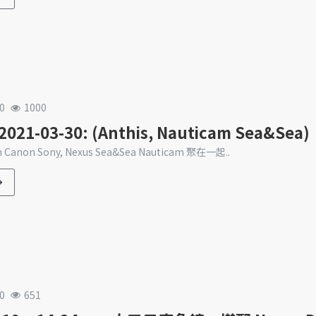
0
1000
21-03-30: (Anthis, Nauticam Sea&Sea)
Canon Sony, Nexus Sea&Sea Nauticam 聚在一起..
0
651