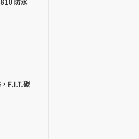
D810 防水
，F.I.T.碳