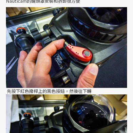
Nauticam的鏡頭罩安裝和拆卸很方便
先按下紅色撥桿上的黑色按鈕，然後往下轉