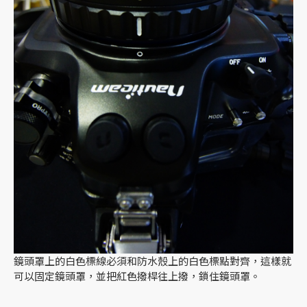
鏡頭罩上的白色標線必須和防水殼上的白色標點對齊，這樣就
可以固定鏡頭罩，並把紅色撥桿往上撥，鎖住鏡頭罩。