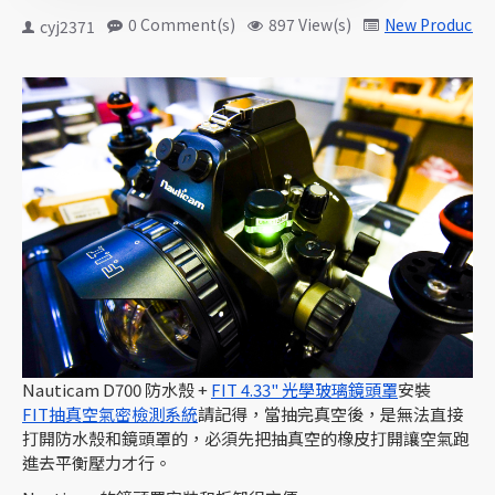
0 Comment(s)
897 View(s)
New Products
cyj2371
Nauticam D700 防水殼 +
FIT 4.33" 光學玻璃鏡頭罩
安裝
FIT抽真空氣密檢測系統
請記得，當抽完真空後，是無法直接
打開防水殼和鏡頭罩的，必須先把抽真空的橡皮打開讓空氣跑
進去平衡壓力才行。