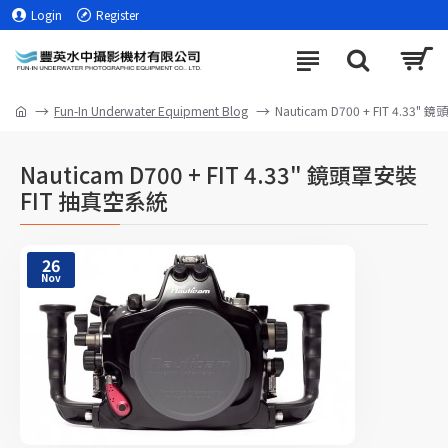
Login
Register
Fun-In Underwater Equipment Blog
Nauticam D700 + FIT 4.33
Nauticam D700 + FIT 4.33" 鏡頭罩安裝
FIT 抽真空系統
26
Nov