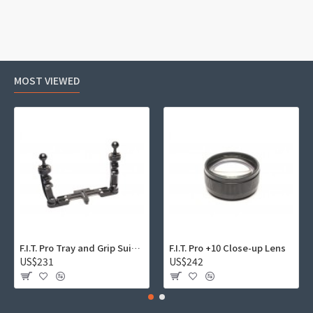
MOST VIEWED
F.I.T. Pro Tray and Grip Suite 01
F.I.T. Pro +10 Close-up Lens
US$231
US$242