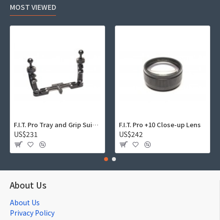
MOST VIEWED
F.I.T. Pro Tray and Grip Suite 01
F.I.T. Pro +10 Close-up Lens
US$231
US$242
About Us
About Us
Privacy Policy