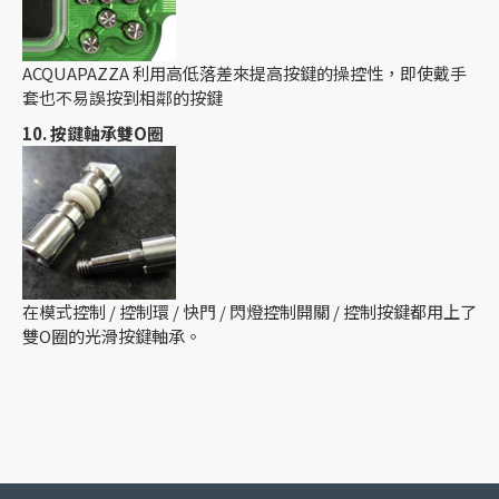
ACQUAPAZZA 利用高低落差來提高按鍵的操控性，即使戴手
套也不易誤按到相鄰的按鍵
10. 按鍵軸承雙O圈
在模式控制 / 控制環 / 快門 / 閃燈控制開關 / 控制按鍵都用上了
雙O圈的光滑按鍵軸承。