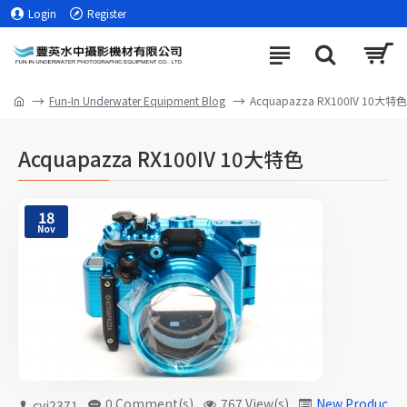
Login
Register
Fun-In Underwater Equipment Blog
Acquapazza RX100IV 10大特色
Acquapazza RX100IV 10大特色
18
Nov
0 Comment(s)
767 View(s)
New Products
cyj2371