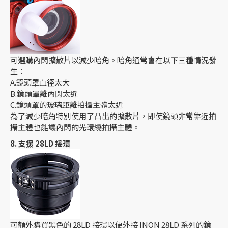
可選購內閃擴散片以減少暗角。暗角通常會在以下三種情況發
生：
A.鏡頭罩直徑太大
B.鏡頭罩離內閃太近
C.鏡頭罩的玻璃距離拍攝主體太近
為了減少暗角特別使用了凸出的擴散片，即使鏡頭非常靠近拍
攝主體也能讓內閃的光環繞拍攝主體。
8. 支援 28LD 接環
可額外購買黑色的 28LD 接環以便外接 INON 28LD 系列的鏡