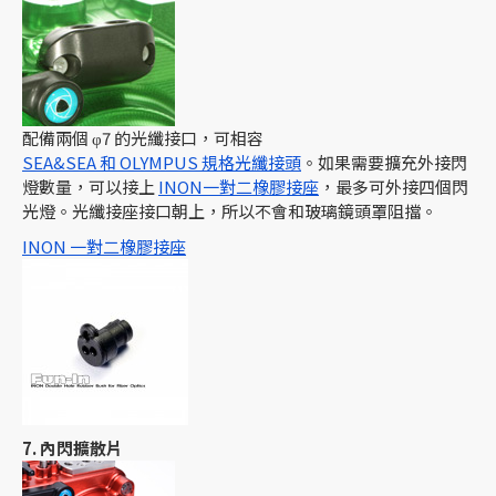
配備兩個 φ7 的光纖接口，可相容
SEA&SEA 和 OLYMPUS 規格光纖接頭
。如果需要擴充外接閃
燈數量，可以接上
INON一對二橡膠接座
，最多可外接四個閃
光燈。光纖接座接口朝上，所以不會和玻璃鏡頭罩阻擋。
INON 一對二橡膠接座
7. 內閃擴散片