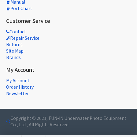
Manual
Port Chart
Customer Service
Contact
Repair Service
Returns
Site Map
Brands
My Account
My Account
Order History
Newsletter
Copyright © 2021, FUN-IN Underwater Photo Equipment
Co., Ltd., All Rights Reserved